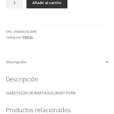
Añadir al carrito
6229I.08
MARTA
KOLINSKY
PURA
cantidad
SKU:
3046451913893
Categoría:
PINCEL
Descripción
Descripción
ISABEY 6229I.08 MARTA KOLINSKY PURA
Productos relacionados