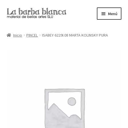
Ir
Ir
Menú
a
al
la
contenido
Inicio
navegación
Inicio
PINCEL
ISABEY 6229I.08 MARTA KOLINSKY PURA
Carrito
Finalizar compra
Inicio
Mi cuenta
Tienda