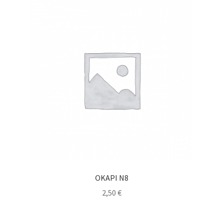
OKAPI N8
2,50
€