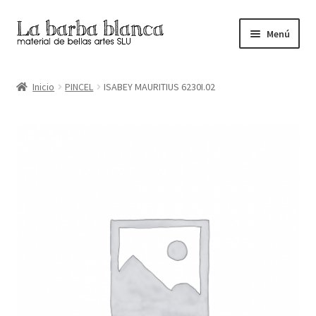
Ir
Ir
Menú
a
al
la
contenido
Inicio
navegación
Inicio
PINCEL
ISABEY MAURITIUS 6230I.02
Carrito
Finalizar compra
Inicio
Mi cuenta
Tienda