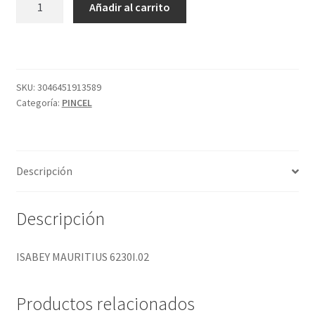
Añadir al carrito
MAURITIUS
6230I.02
cantidad
SKU:
3046451913589
Categoría:
PINCEL
Descripción
Descripción
ISABEY MAURITIUS 6230I.02
Productos relacionados