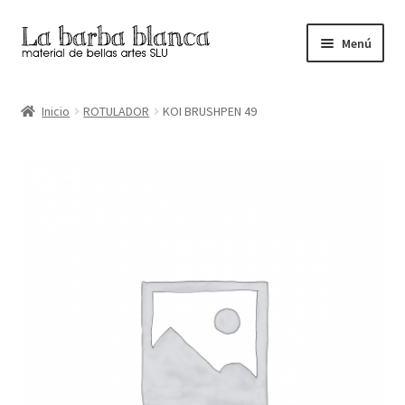
Ir
Ir
Menú
a
al
la
contenido
Inicio
navegación
Inicio
ROTULADOR
KOI BRUSHPEN 49
Carrito
Finalizar compra
Inicio
Mi cuenta
Tienda