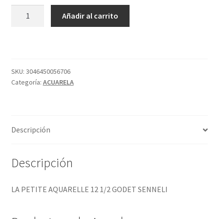
LA
Añadir al carrito
PETITE
AQUARELLE
12
1/2
GODET
SKU:
3046450056706
Categoría:
ACUARELA
SENNELI
cantidad
Descripción
Descripción
LA PETITE AQUARELLE 12 1/2 GODET SENNELI