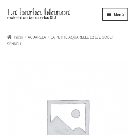
Ir
Ir
Menú
a
al
la
contenido
Inicio
navegación
Inicio
ACUARELA
LA PETITE AQUARELLE 12 1/2 GODET
SENNELI
Carrito
Finalizar compra
Inicio
Mi cuenta
Tienda