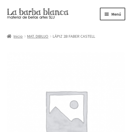
Ir
Ir
Menú
a
al
la
contenido
Inicio
navegación
Inicio
MAT. DIBUJO
LÁPIZ 2B FABER CASTELL
Carrito
Finalizar compra
Inicio
Mi cuenta
Tienda