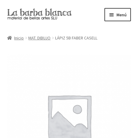
Ir
Ir
Menú
a
al
la
contenido
Inicio
navegación
Inicio
MAT. DIBUJO
LÁPIZ 5B FABER CASELL
Carrito
Finalizar compra
Inicio
Mi cuenta
Tienda