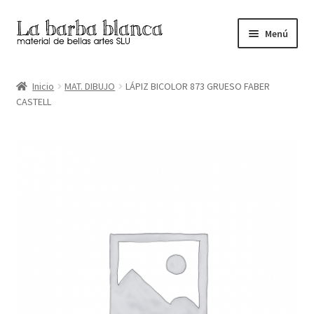
Ir
Ir
Menú
a
al
la
contenido
Inicio
navegación
Inicio
MAT. DIBUJO
LÁPIZ BICOLOR 873 GRUESO FABER
CASTELL
Carrito
Finalizar compra
Inicio
Mi cuenta
Tienda