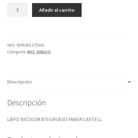
LÁPIZ
Añadir al carrito
BICOLOR
873
GRUESO
FABER
CASTELL
SKU:
4005401175001
Categoría:
MAT. DIBUJO
cantidad
Descripción
Descripción
LÁPIZ BICOLOR 873 GRUESO FABER CASTELL