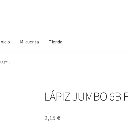
Inicio
Mi cuenta
Tienda
ta
Tienda
ASTELL
LÁPIZ JUMBO 6B 
2,15
€