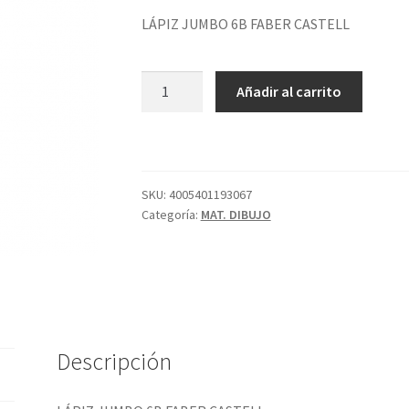
LÁPIZ JUMBO 6B FABER CASTELL
LÁPIZ
Añadir al carrito
JUMBO
6B
FABER
CASTELL
cantidad
SKU:
4005401193067
Categoría:
MAT. DIBUJO
Descripción