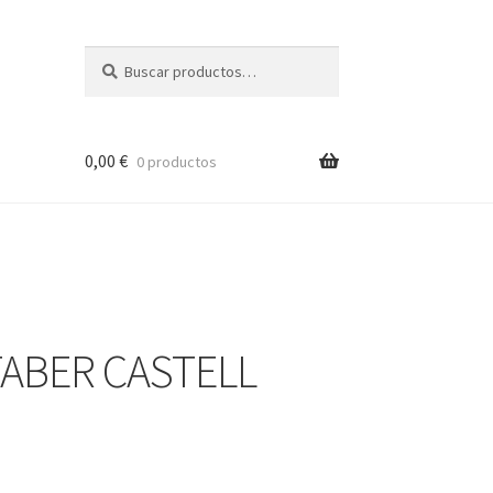
Buscar
Buscar
por:
0,00
€
0 productos
FABER CASTELL