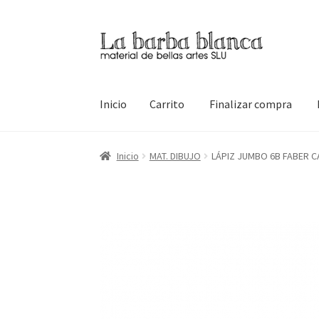
Ir
Ir
a
al
la
contenido
navegación
Inicio
Carrito
Finalizar compra
Inicio
Carrito
Finalizar compra
Inicio
Mi cuen
Inicio
MAT. DIBUJO
LÁPIZ JUMBO 6B FABER C