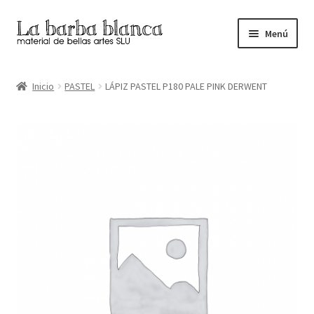
Ir
Ir
Menú
a
al
la
contenido
Inicio
navegación
Inicio
PASTEL
LÁPIZ PASTEL P180 PALE PINK DERWENT
Carrito
Finalizar compra
Inicio
Mi cuenta
Tienda