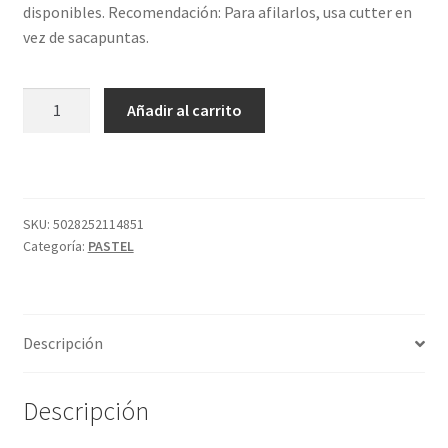
disponibles. Recomendación: Para afilarlos, usa cutter en
vez de sacapuntas.
LÁPIZ
Añadir al carrito
PASTEL
P180
PALE
PINK
DERWENT
SKU:
5028252114851
Categoría:
PASTEL
cantidad
Descripción
Descripción