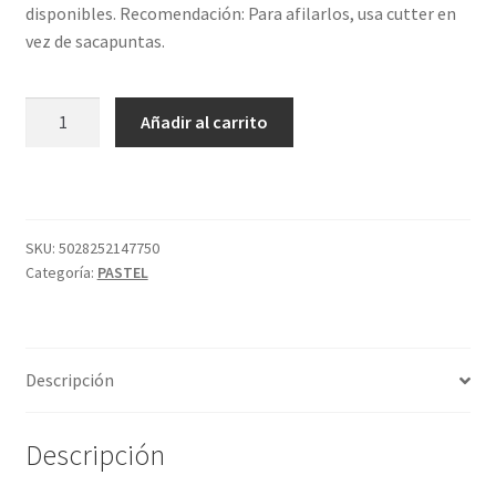
disponibles. Recomendación: Para afilarlos, usa cutter en
vez de sacapuntas.
LÁPIZ
Añadir al carrito
PASTEL
P650
FRENCH
GREY
DARK
SKU:
5028252147750
Categoría:
PASTEL
DER
cantidad
Descripción
Descripción