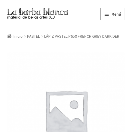
Ir
Ir
Menú
a
al
la
contenido
Inicio
navegación
Inicio
PASTEL
LÁPIZ PASTEL P650 FRENCH GREY DARK DER
Carrito
Finalizar compra
Inicio
Mi cuenta
Tienda