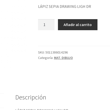
LÁPIZ SEPIA DRAWING LIGH DR
LÁPIZ
Añadir al carrito
SEPIA
DRAWING
LIGH
DR
cantidad
SKU:
5011386014296
Categoría:
MAT. DIBUJO
Descripción