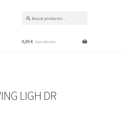
Buscar
Buscar
por:
0,00
€
0 productos
ING LIGH DR