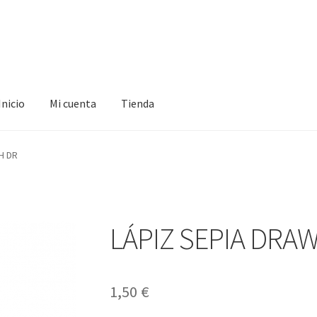
Inicio
Mi cuenta
Tienda
ta
Tienda
H DR
LÁPIZ SEPIA DRAW
1,50
€