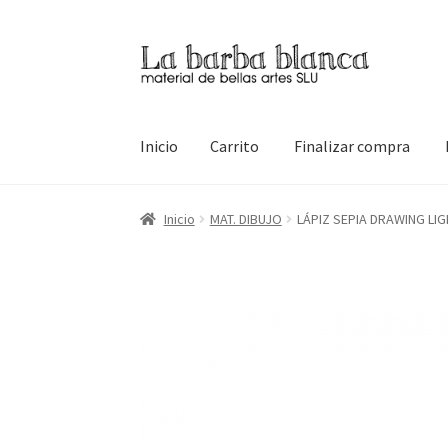
Ir
Ir
a
al
la
contenido
navegación
Inicio
Carrito
Finalizar compra
Inicio
Carrito
Finalizar compra
Inicio
Mi cuen
Inicio
MAT. DIBUJO
LÁPIZ SEPIA DRAWING LIG