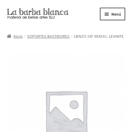
Ir
Ir
Menú
a
al
la
contenido
Inicio
navegación
Inicio
SOPORTES BASTIDORES
LIENZO 15F 65X54 L. LEVANTE
Carrito
Finalizar compra
Inicio
Mi cuenta
Tienda