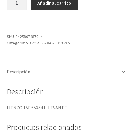
Añadir al carrito
15F
65X54
L.
LEVANTE
cantidad
SKU:
8425807487014
Categoría:
SOPORTES BASTIDORES
Descripción
Descripción
LIENZO 15F 65X54 L. LEVANTE
Productos relacionados