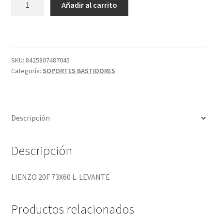
Añadir al carrito
20F
73X60
L.
LEVANTE
cantidad
SKU:
8425807487045
Categoría:
SOPORTES BASTIDORES
Descripción
Descripción
LIENZO 20F 73X60 L. LEVANTE
Productos relacionados