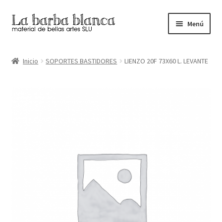
Ir
Ir
Menú
a
al
la
contenido
Inicio
navegación
Inicio
SOPORTES BASTIDORES
LIENZO 20F 73X60 L. LEVANTE
Carrito
Finalizar compra
Inicio
Mi cuenta
Tienda