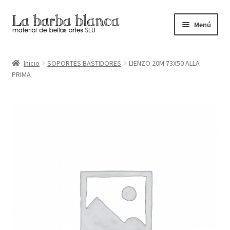
Ir
Ir
Menú
a
al
la
contenido
Inicio
navegación
Inicio
SOPORTES BASTIDORES
LIENZO 20M 73X50 ALLA
PRIMA
Carrito
Finalizar compra
Inicio
Mi cuenta
Tienda