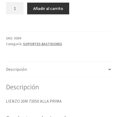
LIENZO
Añadir al carrito
20M
73X50
ALLA
PRIMA
cantidad
SKU:
3004
Categoría:
SOPORTES BASTIDORES
Descripción
Descripción
LIENZO 20M 73X50 ALLA PRIMA