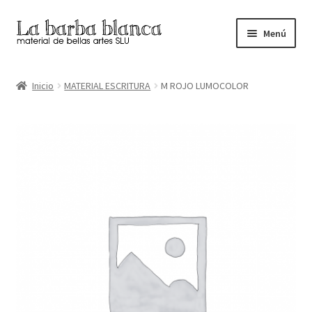
Ir
Ir
Menú
a
al
la
contenido
Inicio
navegación
Inicio
MATERIAL ESCRITURA
M ROJO LUMOCOLOR
Carrito
Finalizar compra
Inicio
Mi cuenta
Tienda