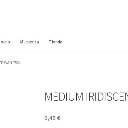
Inicio
Mi cuenta
Tienda
ta
Tienda
NTE W&N 75ML
MEDIUM IRIDISCE
9,48
€