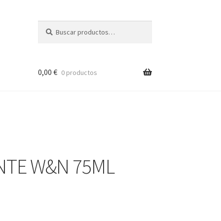
Buscar
Buscar
por:
0,00
€
0 productos
NTE W&N 75ML