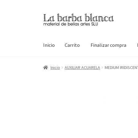
Ir
Ir
a
al
la
contenido
navegación
Inicio
Carrito
Finalizar compra
Inicio
Carrito
Finalizar compra
Inicio
Mi cuen
Inicio
AUXILIAR ACUARELA
MEDIUM IRIDISCE