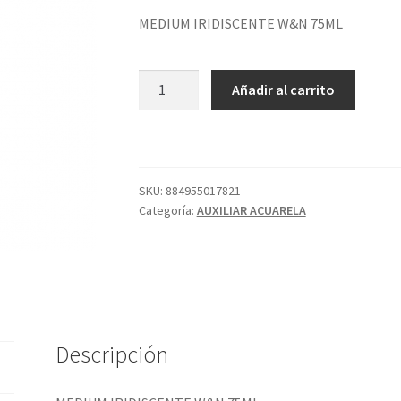
MEDIUM IRIDISCENTE W&N 75ML
MEDIUM
Añadir al carrito
IRIDISCENTE
W&N
75ML
cantidad
SKU:
884955017821
Categoría:
AUXILIAR ACUARELA
Descripción