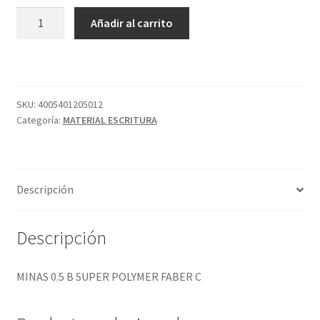
MINAS
Añadir al carrito
0.5
B
SUPER
POLYMER
FABER
SKU:
4005401205012
Categoría:
MATERIAL ESCRITURA
C
cantidad
Descripción
Descripción
MINAS 0.5 B SUPER POLYMER FABER C