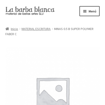
Ir
Ir
Menú
a
al
la
contenido
Inicio
navegación
Inicio
MATERIAL ESCRITURA
MINAS 0.5 B SUPER POLYMER
FABER C
Carrito
Finalizar compra
Inicio
Mi cuenta
Tienda