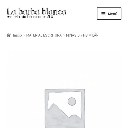
Ir
Ir
Menú
a
al
la
contenido
Inicio
navegación
Inicio
MATERIAL ESCRITURA
MINAS 0.7 HB MILÁN
Carrito
Finalizar compra
Inicio
Mi cuenta
Tienda