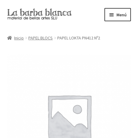
Ir
Ir
Menú
a
al
la
contenido
Inicio
navegación
Inicio
PAPEL BLOCS
PAPEL LOKTA PN412 Nº2
Carrito
Finalizar compra
Inicio
Mi cuenta
Tienda