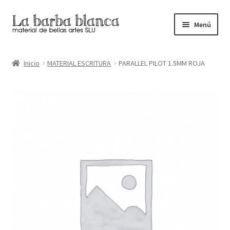
Ir
Ir
Menú
a
al
la
contenido
Inicio
navegación
Inicio
MATERIAL ESCRITURA
PARALLEL PILOT 1.5MM ROJA
Carrito
Finalizar compra
Inicio
Mi cuenta
Tienda