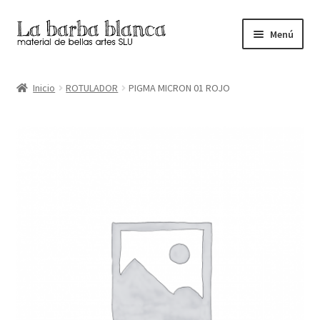
Ir
Ir
Menú
a
al
la
contenido
Inicio
navegación
Inicio
ROTULADOR
PIGMA MICRON 01 ROJO
Carrito
Finalizar compra
Inicio
Mi cuenta
Tienda