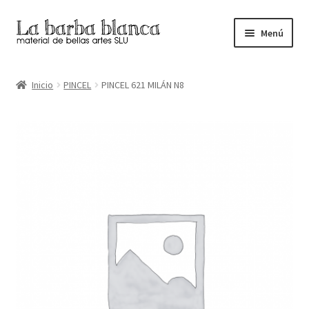
Ir
Ir
Menú
a
al
la
contenido
Inicio
navegación
Inicio
PINCEL
PINCEL 621 MILÁN N8
Carrito
Finalizar compra
Inicio
Mi cuenta
Tienda