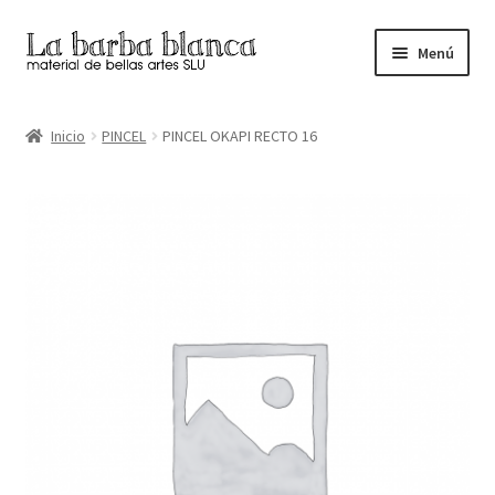
Ir
Ir
Menú
a
al
la
contenido
Inicio
navegación
Inicio
PINCEL
PINCEL OKAPI RECTO 16
Carrito
Finalizar compra
Inicio
Mi cuenta
Tienda