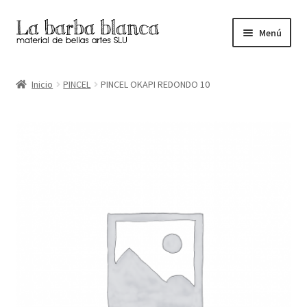
Ir
Ir
Menú
a
al
la
contenido
Inicio
navegación
Inicio
PINCEL
PINCEL OKAPI REDONDO 10
Carrito
Finalizar compra
Inicio
Mi cuenta
Tienda