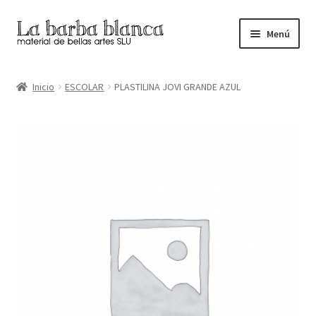
Ir
Ir
Menú
a
al
la
contenido
Inicio
navegación
Inicio
ESCOLAR
PLASTILINA JOVI GRANDE AZUL
Carrito
Finalizar compra
Inicio
Mi cuenta
Tienda