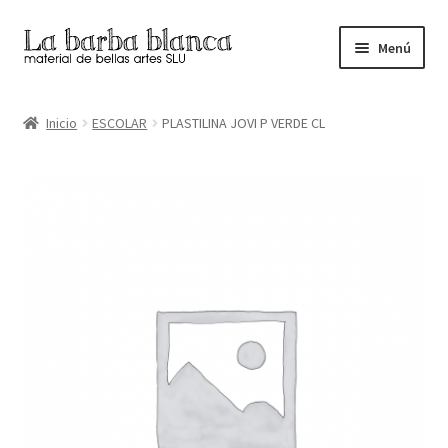
Ir
Ir
Menú
a
al
la
contenido
Inicio
navegación
Inicio
ESCOLAR
PLASTILINA JOVI P VERDE CL
Carrito
Finalizar compra
Inicio
Mi cuenta
Tienda