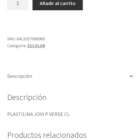
Añadir al carrito
JOVI
P
VERDE
CL
cantidad
SKU:
8412027006965
Categoría:
ESCOLAR
Descripción
Descripción
PLASTILINA JOVI P VERDE CL
Productos relacionados