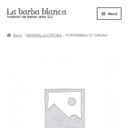
Ir
Ir
Menú
a
al
la
contenido
Inicio
navegación
Inicio
MATERIAL ESCRITURA
PORTAMINAS 07 SAKURA
Carrito
Finalizar compra
Inicio
Mi cuenta
Tienda