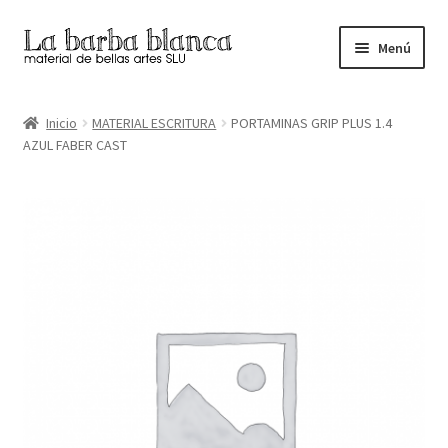
Ir
Ir
Menú
a
al
la
contenido
Inicio
navegación
Inicio
MATERIAL ESCRITURA
PORTAMINAS GRIP PLUS 1.4
AZUL FABER CAST
Carrito
Finalizar compra
Inicio
Mi cuenta
Tienda