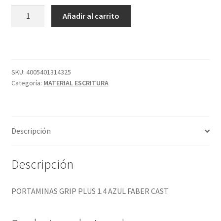
PORTAMINAS
Añadir al carrito
GRIP
PLUS
1.4
AZUL
FABER
SKU:
4005401314325
Categoría:
MATERIAL ESCRITURA
CAST
cantidad
Descripción
Descripción
PORTAMINAS GRIP PLUS 1.4 AZUL FABER CAST