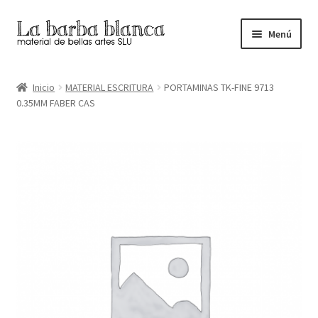
Ir
Ir
Menú
a
al
la
contenido
Inicio
navegación
Inicio
MATERIAL ESCRITURA
PORTAMINAS TK-FINE 9713
0.35MM FABER CAS
Carrito
Finalizar compra
Inicio
Mi cuenta
Tienda