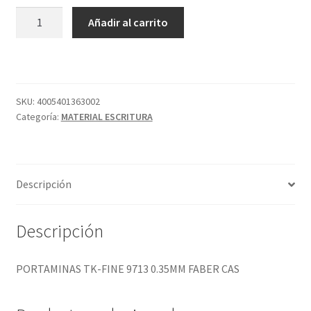
PORTAMINAS
Añadir al carrito
TK-
FINE
9713
0.35MM
FABER
SKU:
4005401363002
Categoría:
MATERIAL ESCRITURA
CAS
cantidad
Descripción
Descripción
PORTAMINAS TK-FINE 9713 0.35MM FABER CAS