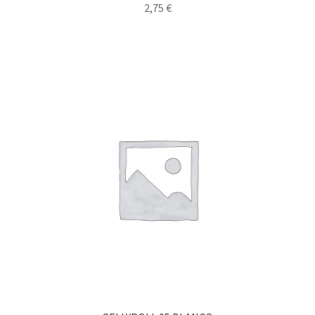
2,75
€