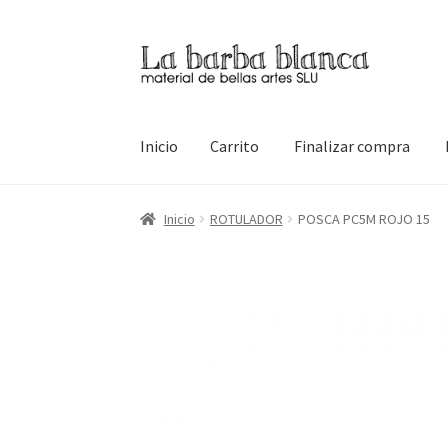
Ir
Ir
a
al
la
contenido
navegación
Inicio
Carrito
Finalizar compra
Inicio
Carrito
Finalizar compra
Inicio
Mi cuen
Inicio
ROTULADOR
POSCA PC5M ROJO 15