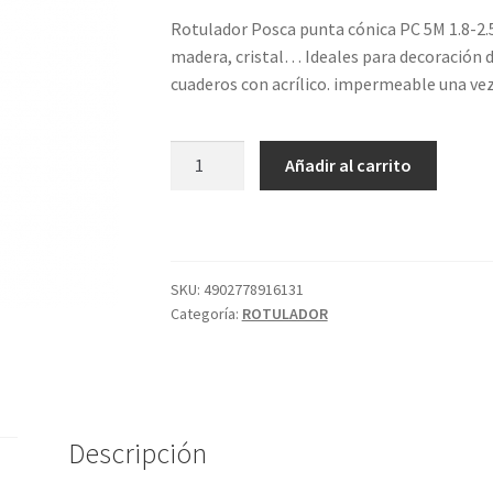
Rotulador Posca punta cónica PC 5M 1.8-2.5
madera, cristal… Ideales para decoración d
cuaderos con acrílico. impermeable una vez
POSCA
Añadir al carrito
PC5M
ROJO
15
cantidad
SKU:
4902778916131
Categoría:
ROTULADOR
Descripción