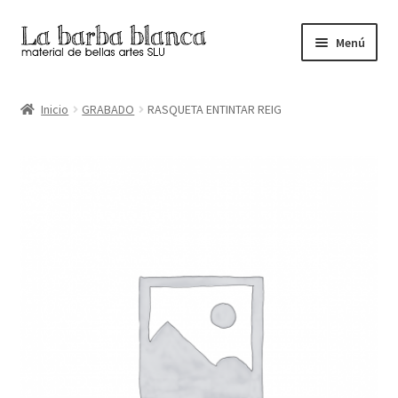
Ir
Ir
Menú
a
al
la
contenido
Inicio
navegación
Inicio
GRABADO
RASQUETA ENTINTAR REIG
Carrito
Finalizar compra
Inicio
Mi cuenta
Tienda