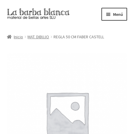
Ir
Ir
Menú
a
al
la
contenido
Inicio
navegación
Inicio
MAT. DIBUJO
REGLA 50 CM FABER CASTELL
Carrito
Finalizar compra
Inicio
Mi cuenta
Tienda