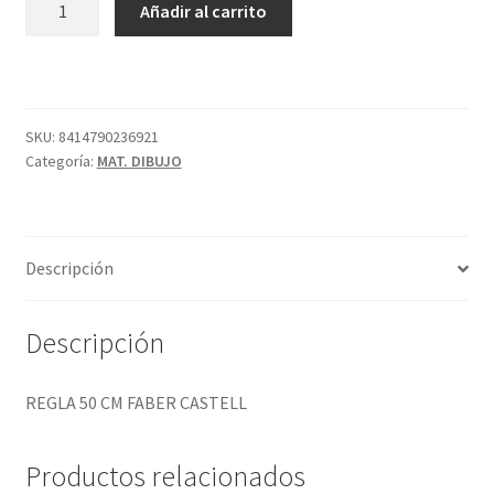
Añadir al carrito
50
CM
FABER
CASTELL
cantidad
SKU:
8414790236921
Categoría:
MAT. DIBUJO
Descripción
Descripción
REGLA 50 CM FABER CASTELL
Productos relacionados