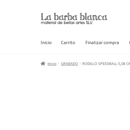
Ir
Ir
a
al
la
contenido
navegación
Inicio
Carrito
Finalizar compra
Inicio
Carrito
Finalizar compra
Inicio
Mi cuen
Inicio
GRABADO
RODILLO SPEEDBALL 5,08 C