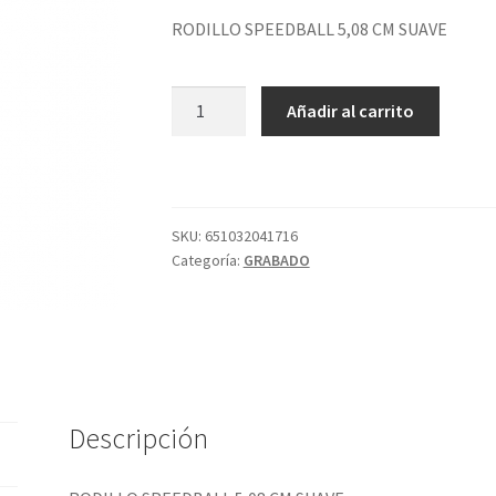
RODILLO SPEEDBALL 5,08 CM SUAVE
RODILLO
Añadir al carrito
SPEEDBALL
5,08
CM
SUAVE
cantidad
SKU:
651032041716
Categoría:
GRABADO
Descripción