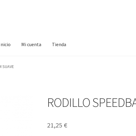
Inicio
Mi cuenta
Tienda
ta
Tienda
M SUAVE
RODILLO SPEEDBA
21,25
€