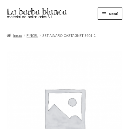
Ir
Ir
Menú
a
al
la
contenido
Inicio
navegación
Inicio
PINCEL
SET ALVARO CASTAGNET 8601-2
Carrito
Finalizar compra
Inicio
Mi cuenta
Tienda