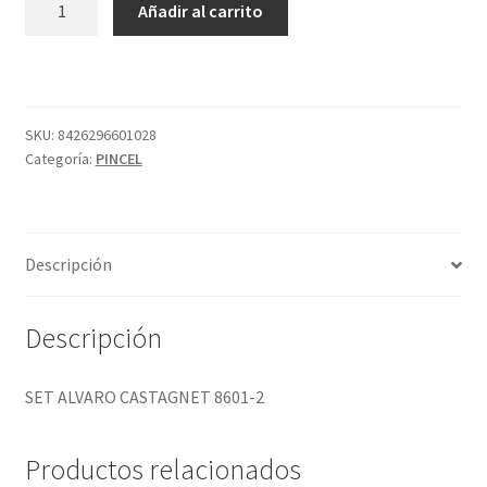
Añadir al carrito
ALVARO
CASTAGNET
8601-
2
cantidad
SKU:
8426296601028
Categoría:
PINCEL
Descripción
Descripción
SET ALVARO CASTAGNET 8601-2
Productos relacionados