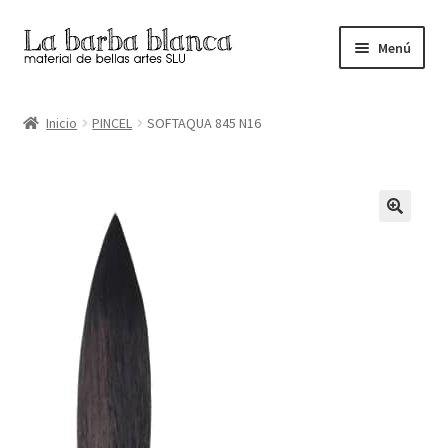
Ir
Ir
Menú
a
al
la
contenido
Inicio
navegación
Inicio
PINCEL
SOFTAQUA 845 N16
Carrito
Finalizar compra
Inicio
Mi cuenta
Tienda