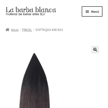
Ir
Ir
Menú
a
al
la
contenido
Inicio
navegación
Inicio
PINCEL
SOFTAQUA 845 N22
Carrito
Finalizar compra
Inicio
Mi cuenta
Tienda