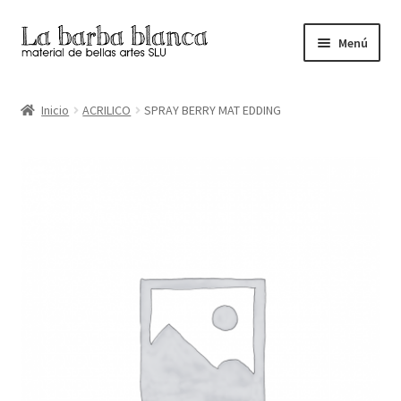
Ir
Ir
Menú
a
al
la
contenido
Inicio
navegación
Inicio
ACRILICO
SPRAY BERRY MAT EDDING
Carrito
Finalizar compra
Inicio
Mi cuenta
Tienda