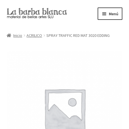
Ir
Ir
Menú
a
al
la
contenido
Inicio
navegación
Inicio
ACRILICO
SPRAY TRAFFIC RED MAT 3020 EDDING
Carrito
Finalizar compra
Inicio
Mi cuenta
Tienda