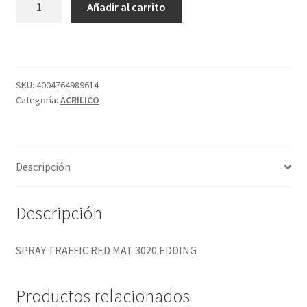
Añadir al carrito
TRAFFIC
RED
MAT
3020
EDDING
SKU:
4004764989614
Categoría:
ACRILICO
cantidad
Descripción
Descripción
SPRAY TRAFFIC RED MAT 3020 EDDING
Productos relacionados