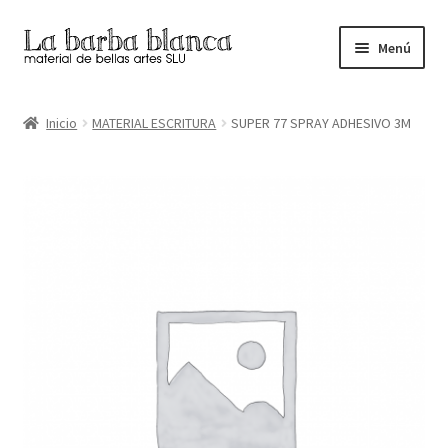
Ir
Ir
Menú
a
al
la
contenido
Inicio
navegación
Inicio
MATERIAL ESCRITURA
SUPER 77 SPRAY ADHESIVO 3M
Carrito
Finalizar compra
Inicio
Mi cuenta
Tienda