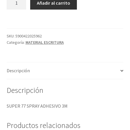
Añadir al carrito
77
SPRAY
ADHESIVO
3M
cantidad
SKU:
5900422025962
Categoría:
MATERIAL ESCRITURA
Descripción
Descripción
SUPER 77 SPRAY ADHESIVO 3M
Productos relacionados