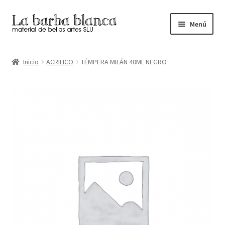
Ir
Ir
Menú
a
al
la
contenido
Inicio
navegación
Inicio
ACRILICO
TÉMPERA MILÁN 40ML NEGRO
Carrito
Finalizar compra
Inicio
Mi cuenta
Tienda