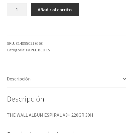
THE
Añadir al carrito
WALL
ALBUM
ESPIRAL
A3+
220GR
SKU:
3148950119568
Categoría:
PAPEL BLOCS
30H
cantidad
Descripción
Descripción
THE WALL ALBUM ESPIRAL A3+ 220GR 30H