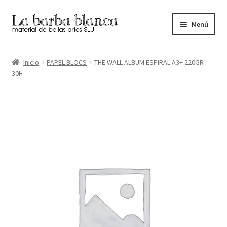
Ir
Ir
Menú
a
al
la
contenido
Inicio
navegación
Inicio
PAPEL BLOCS
THE WALL ALBUM ESPIRAL A3+ 220GR
30H
Carrito
Finalizar compra
Inicio
Mi cuenta
Tienda