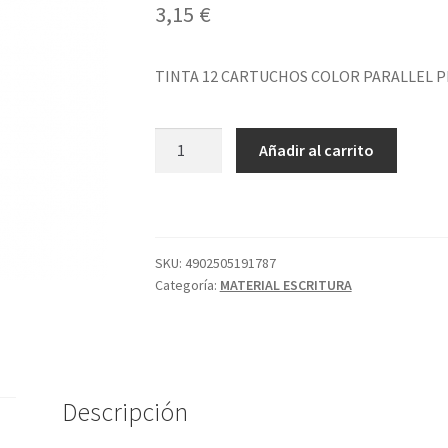
3,15
€
TINTA 12 CARTUCHOS COLOR PARALLEL P
TINTA
Añadir al carrito
12
CARTUCHOS
COLOR
PARALLEL
PILOT
SKU:
4902505191787
Categoría:
MATERIAL ESCRITURA
cantidad
Descripción