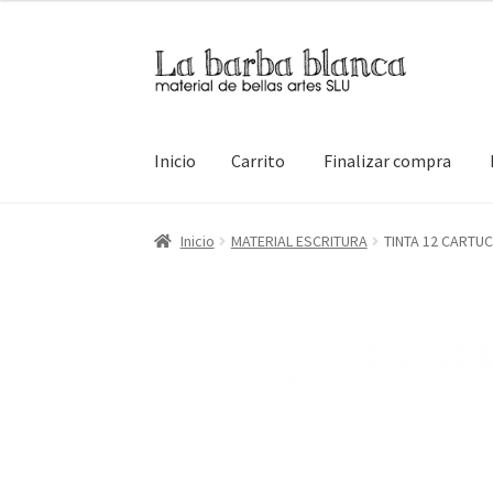
Ir
Ir
a
al
la
contenido
navegación
Inicio
Carrito
Finalizar compra
Inicio
Carrito
Finalizar compra
Inicio
Mi cuen
Inicio
MATERIAL ESCRITURA
TINTA 12 CARTU