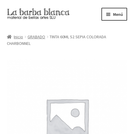
Ir
Ir
Menú
a
al
la
contenido
Inicio
navegación
Inicio
GRABADO
TINTA 60ML S2 SEPIA COLORADA
CHARBONNEL
Carrito
Finalizar compra
Inicio
Mi cuenta
Tienda