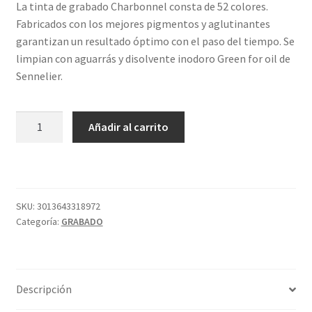
La tinta de grabado Charbonnel consta de 52 colores.
Fabricados con los mejores pigmentos y aglutinantes
garantizan un resultado óptimo con el paso del tiempo. Se
limpian con aguarrás y disolvente inodoro Green for oil de
Sennelier.
TINTA
Añadir al carrito
60ML
S2
SEPIA
COLORADA
CHARBONNEL
SKU:
3013643318972
Categoría:
GRABADO
cantidad
Descripción