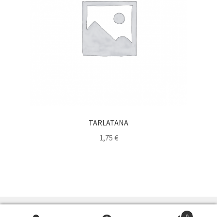
TARLATANA
1,75
€
0