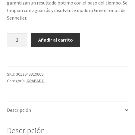
garantizan un resultado óptimo con el paso del tiempo. Se
limpian con aguarrás y disolvente inodoro Green for oil de
Sennelier.
TINTA
Añadir al carrito
60ML
S2
SOMBRA
NATURAL
CHARBONNEL
SKU:
3013643319009
Categoría:
GRABADO
cantidad
Descripción
Descripción