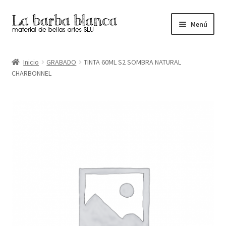
Ir
Ir
Menú
a
al
la
contenido
Inicio
navegación
Inicio
GRABADO
TINTA 60ML S2 SOMBRA NATURAL
CHARBONNEL
Carrito
Finalizar compra
Inicio
Mi cuenta
Tienda