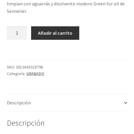
limpian con aguarrás y disolvente inodoro Green for oil de
Sennelier.
TINTA
Añadir al carrito
60ML
S3
AZ.
PRUSIA
CHARBONNEL
SKU:
3013643318798
Categoría:
GRABADO
cantidad
Descripción
Descripción