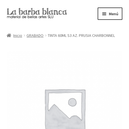
Ir
Ir
Menú
a
al
la
contenido
Inicio
navegación
Inicio
GRABADO
TINTA 60ML S3 AZ. PRUSIA CHARBONNEL
Carrito
Finalizar compra
Inicio
Mi cuenta
Tienda