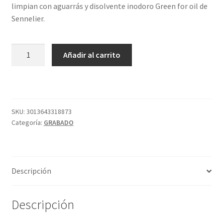
limpian con aguarrás y disolvente inodoro Green for oil de
Sennelier.
TINTA
Añadir al carrito
60ML
S3
VERDE
MEDIO
CHARBONNEL
SKU:
3013643318873
Categoría:
GRABADO
cantidad
Descripción
Descripción