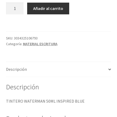
TINTERO
Añadir al carrito
WATERMAN
50ML
INSPIRED
BLUE
cantidad
SKU:
3034325106793
Categoría:
MATERIAL ESCRITURA
Descripción
Descripción
TINTERO WATERMAN 50ML INSPIRED BLUE