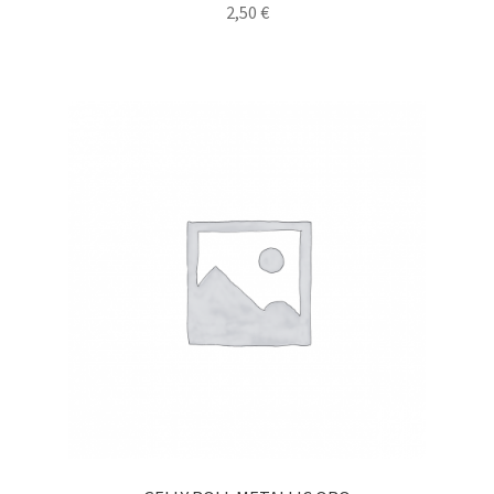
2,50
€