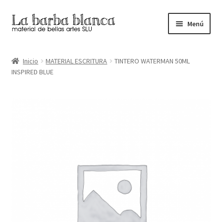
Ir
Ir
Menú
a
al
la
contenido
Inicio
navegación
Inicio
MATERIAL ESCRITURA
TINTERO WATERMAN 50ML
INSPIRED BLUE
Carrito
Finalizar compra
Inicio
Mi cuenta
Tienda