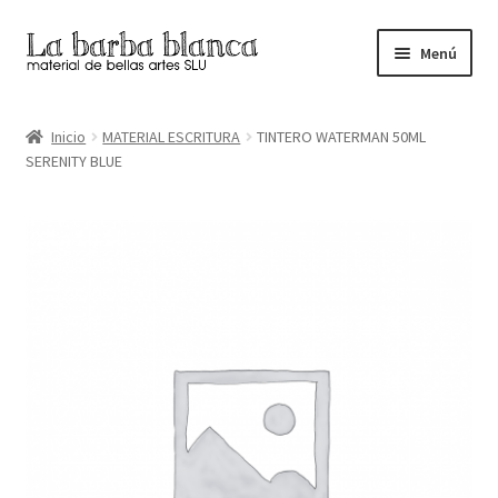
Ir
Ir
Menú
a
al
la
contenido
Inicio
navegación
Inicio
MATERIAL ESCRITURA
TINTERO WATERMAN 50ML
SERENITY BLUE
Carrito
Finalizar compra
Inicio
Mi cuenta
Tienda