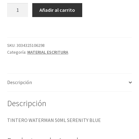
TINTERO
Añadir al carrito
WATERMAN
50ML
SERENITY
BLUE
cantidad
SKU:
3034325106298
Categoría:
MATERIAL ESCRITURA
Descripción
Descripción
TINTERO WATERMAN 50ML SERENITY BLUE