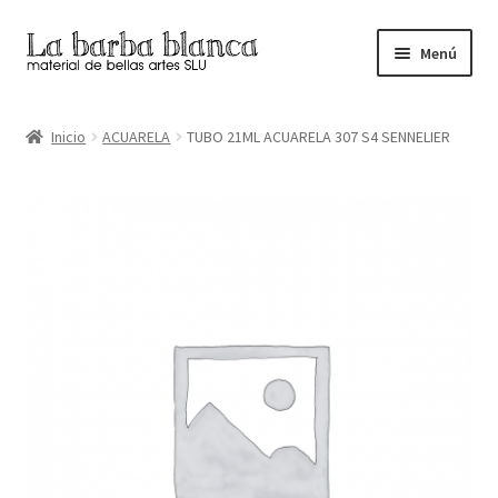
Ir
Ir
Menú
a
al
la
contenido
Inicio
navegación
Inicio
ACUARELA
TUBO 21ML ACUARELA 307 S4 SENNELIER
Carrito
Finalizar compra
Inicio
Mi cuenta
Tienda