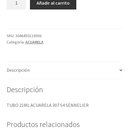
Añadir al carrito
21ML
ACUARELA
307
S4
SENNELIER
SKU:
3046450116936
Categoría:
ACUARELA
cantidad
Descripción
Descripción
TUBO 21ML ACUARELA 307 S4 SENNELIER
Productos relacionados